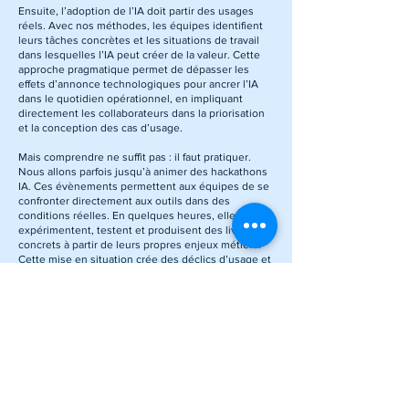
Ensuite, l’adoption de l’IA doit partir des usages
réels. Avec nos méthodes, les équipes identifient
leurs tâches concrètes et les situations de travail
dans lesquelles l’IA peut créer de la valeur. Cette
approche pragmatique permet de dépasser les
effets d’annonce technologiques pour ancrer l’IA
dans le quotidien opérationnel, en impliquant
directement les collaborateurs dans la priorisation
et la conception des cas d’usage.
Mais comprendre ne suffit pas : il faut pratiquer.
Nous allons parfois jusqu’à animer des hackathons
IA. Ces évènements permettent aux équipes de se
confronter directement aux outils dans des
conditions réelles. En quelques heures, elles
expérimentent, testent et produisent des livrables
concrets à partir de leurs propres enjeux métiers.
Cette mise en situation crée des déclics d’usage et
accélère fortement l’appropriation.
Enfin, pour aller plus loin encore, nous animons
aussi ce que nous appelons des hackathons
agentiques. Ces derniers permettent aux équipes
de concevoir leurs propres agents IA. Elles passent
ainsi d’une logique d’utilisation ponctuelle de l’IA à
une logique d’orchestration et d’automatisation
intelligente de leurs processus.